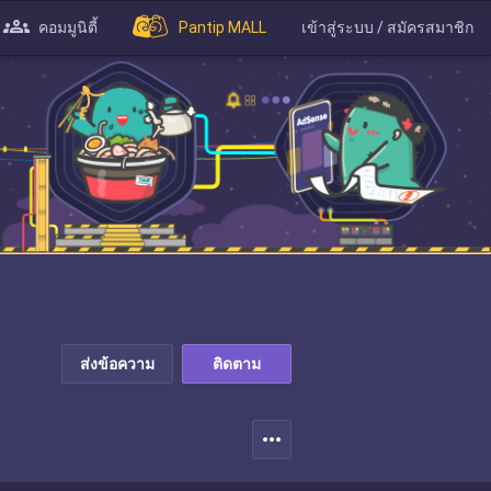
คอมมูนิตี้
Pantip MALL
เข้าสู่ระบบ / สมัครสมาชิก
ส่งข้อความ
ติดตาม
more_horiz