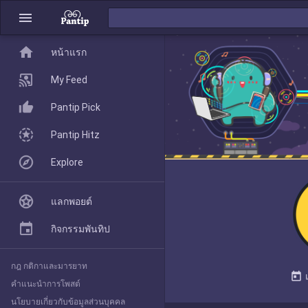
menu
home
home
หน้าแรก
หน้าแรก
My Feed
Pantip Pick
My Feed
Pantip Hitz
Explore
Pantip Pick
แลกพอยต์
Pantip Hitz
กิจกรรมพันทิป
กฎ กติกาและมารยาท
Explore
today
คำแนะนำการโพสต์
นโยบายเกี่ยวกับข้อมูลส่วนบุคคล