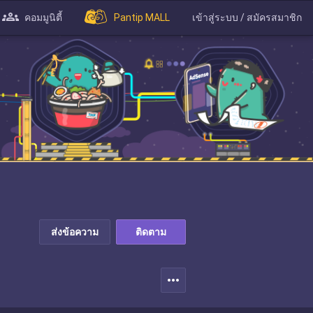
คอมมูนิตี้
Pantip MALL
เข้าสู่ระบบ / สมัครสมาชิก
ส่งข้อความ
ติดตาม
more_horiz