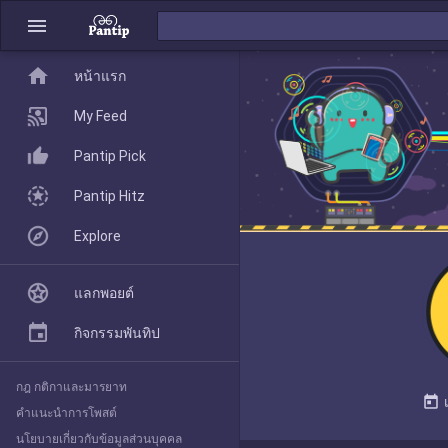
menu
home
home
หน้าแรก
หน้าแรก
My Feed
Pantip Pick
My Feed
Pantip Hitz
Explore
Pantip Pick
แลกพอยต์
Pantip Hitz
กิจกรรมพันทิป
กฎ กติกาและมารยาท
Explore
today
คำแนะนำการโพสต์
นโยบายเกี่ยวกับข้อมูลส่วนบุคคล