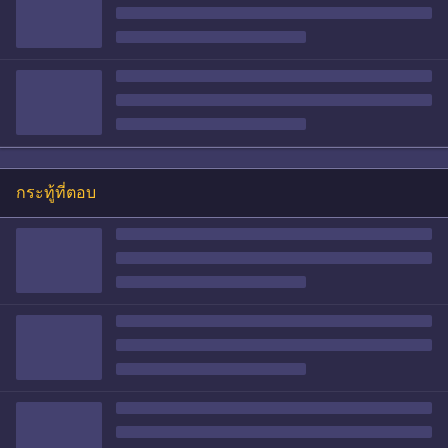
กระทู้ที่ตอบ