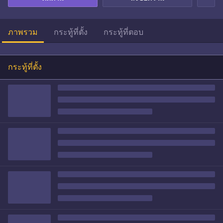
ภาพรวม
กระทู้ที่ตั้ง
กระทู้ที่ตอบ
กระทู้ที่ตั้ง