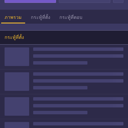
ภาพรวม
กระทู้ที่ตั้ง
กระทู้ที่ตอบ
กระทู้ที่ตั้ง