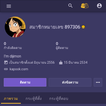
search
account_circle
menu
สมาชิกหมายเลข 897306
0
0
กำลังติดตาม
ผู้ติดตาม
I'm dijimon
today
cake
เป็นสมาชิกตั้งแต่
มิถุนายน 2556
15 มีนาคม 2534
link
kapook.com
more_horiz
ติดตาม
ส่งข้อความ
ภาพรวม
กระทู้ที่ตั้ง
กระทู้ที่ตอบ