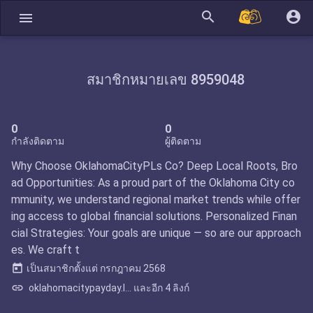
search
account_circle
menu
สมาชิกหมายเลข 8959048
0
0
กำลังติดตาม
ผู้ติดตาม
Why Choose OklahomaCityPLs Co? Deep Local Roots, Bro
ad Opportunities: As a proud part of the Oklahoma City co
mmunity, we understand regional market trends while offer
ing access to global financial solutions. Personalized Finan
cial Strategies: Your goals are unique — so are our approach
es. We craft t
today
เป็นสมาชิกตั้งแต่
กรกฎาคม 2568
link
oklahomacitypayday.l... และอีก 4 ลิงก์