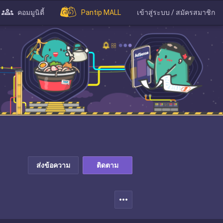
คอมมูนิตี้
Pantip MALL
เข้าสู่ระบบ / สมัครสมาชิก
ส่งข้อความ
ติดตาม
more_horiz