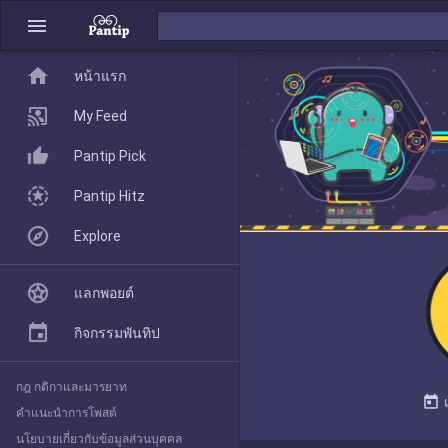
menu
home
home
หน้าแรก
หน้าแรก
My Feed
Pantip Pick
My Feed
Pantip Hitz
Explore
Pantip Pick
แลกพอยต์
Pantip Hitz
กิจกรรมพันทิป
กฎ กติกาและมารยาท
Explore
today
คำแนะนำการโพสต์
นโยบายเกี่ยวกับข้อมูลส่วนบุคคล