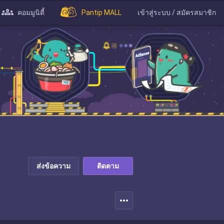
คอมมูนิตี้
Pantip MALL
เข้าสู่ระบบ / สมัครสมาชิก
ส่งข้อความ
ติดตาม
more_horiz