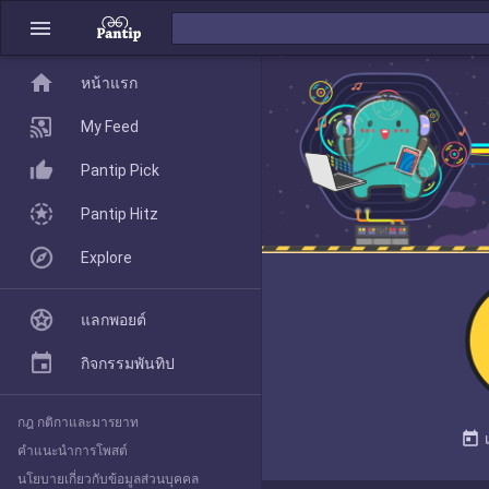
menu
home
home
หน้าแรก
หน้าแรก
My Feed
Pantip Pick
My Feed
Pantip Hitz
Explore
Pantip Pick
แลกพอยต์
Pantip Hitz
กิจกรรมพันทิป
กฎ กติกาและมารยาท
Explore
today
คำแนะนำการโพสต์
นโยบายเกี่ยวกับข้อมูลส่วนบุคคล