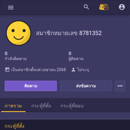
search
account_circle
menu
สมาชิกหมายเลข 8781352
0
0
กำลังติดตาม
ผู้ติดตาม
today
person
เป็นสมาชิกตั้งแต่
เมษายน 2568
ไม่ระบุ
more_horiz
ติดตาม
ส่งข้อความ
ภาพรวม
กระทู้ที่ตั้ง
กระทู้ที่ตอบ
กระทู้ที่ตั้ง