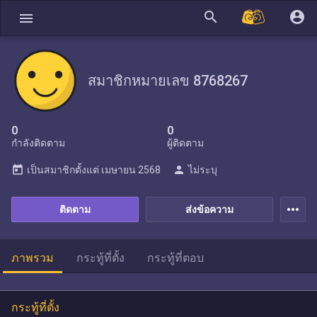
search
account_circle
menu
สมาชิกหมายเลข 8768267
0
0
กำลังติดตาม
ผู้ติดตาม
today
person
เป็นสมาชิกตั้งแต่
เมษายน 2568
ไม่ระบุ
more_horiz
ติดตาม
ส่งข้อความ
ภาพรวม
กระทู้ที่ตั้ง
กระทู้ที่ตอบ
กระทู้ที่ตั้ง