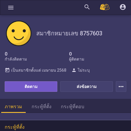
search
account_circle
menu
สมาชิกหมายเลข 8757603
0
0
กำลังติดตาม
ผู้ติดตาม
today
person
เป็นสมาชิกตั้งแต่
เมษายน 2568
ไม่ระบุ
more_horiz
ติดตาม
ส่งข้อความ
ภาพรวม
กระทู้ที่ตั้ง
กระทู้ที่ตอบ
กระทู้ที่ตั้ง