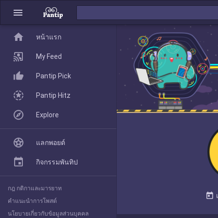
menu
home
home
หน้าแรก
หน้าแรก
My Feed
Pantip Pick
My Feed
Pantip Hitz
Explore
Pantip Pick
แลกพอยต์
Pantip Hitz
กิจกรรมพันทิป
กฎ กติกาและมารยาท
Explore
today
คำแนะนำการโพสต์
นโยบายเกี่ยวกับข้อมูลส่วนบุคคล