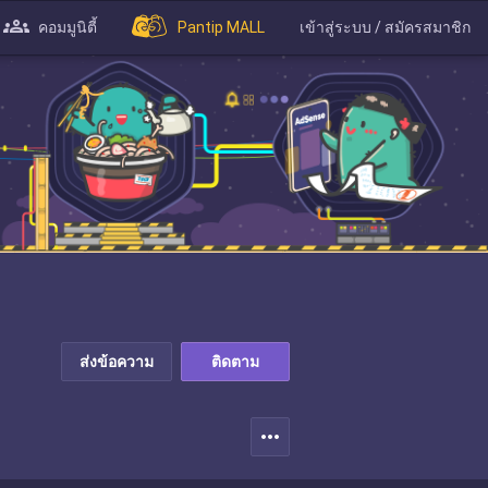
คอมมูนิตี้
Pantip MALL
เข้าสู่ระบบ / สมัครสมาชิก
ส่งข้อความ
ติดตาม
more_horiz