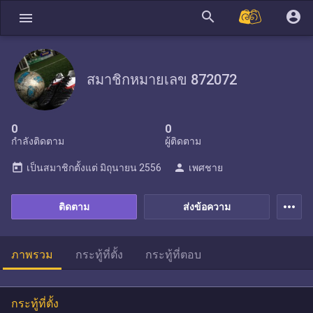
search
account_circle
menu
สมาชิกหมายเลข 872072
0
0
กำลังติดตาม
ผู้ติดตาม
today
person
เป็นสมาชิกตั้งแต่
มิถุนายน 2556
เพศชาย
more_horiz
ติดตาม
ส่งข้อความ
ภาพรวม
กระทู้ที่ตั้ง
กระทู้ที่ตอบ
กระทู้ที่ตั้ง