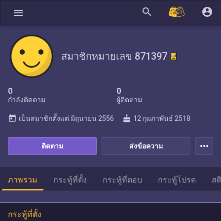
search
account_circle
menu
สมาชิกหมายเลข 871397
0
0
กำลังติดตาม
ผู้ติดตาม
today
cake
เป็นสมาชิกตั้งแต่
มิถุนายน 2556
12 กุมภาพันธ์ 2518
more_horiz
ติดตาม
ส่งข้อความ
ภาพรวม
กระทู้ที่ตั้ง
กระทู้ที่ตอบ
กระทู้โปรด
สต
กระทู้ที่ตั้ง