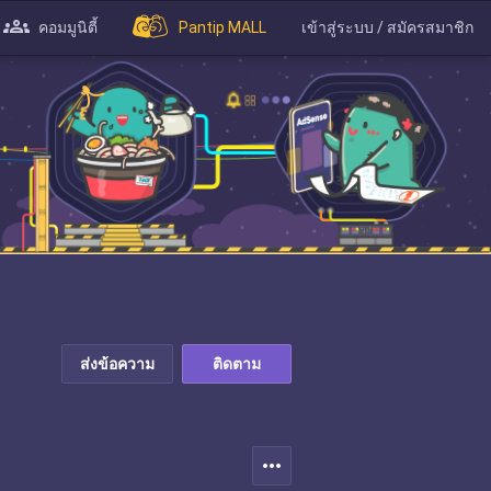
คอมมูนิตี้
Pantip MALL
เข้าสู่ระบบ / สมัครสมาชิก
ส่งข้อความ
ติดตาม
more_horiz