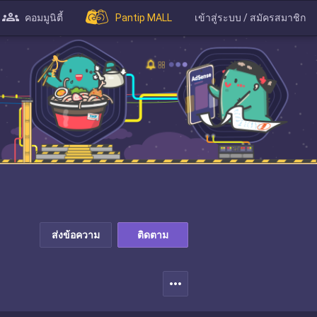
คอมมูนิตี้
Pantip MALL
เข้าสู่ระบบ / สมัครสมาชิก
ส่งข้อความ
ติดตาม
more_horiz