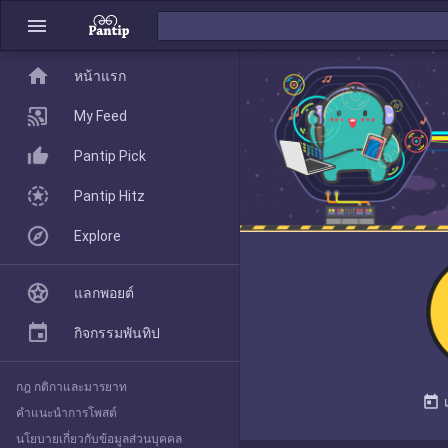
menu
home
home
หน้าแรก
หน้าแรก
My Feed
Pantip Pick
My Feed
Pantip Hitz
Explore
Pantip Pick
แลกพอยต์
Pantip Hitz
กิจกรรมพันทิป
กฎ กติกาและมารยาท
Explore
today
คำแนะนำการโพสต์
นโยบายเกี่ยวกับข้อมูลส่วนบุคคล