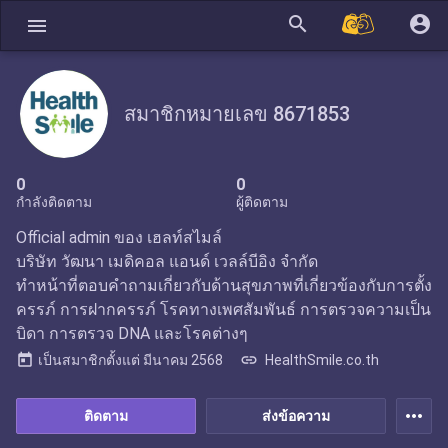
search
account_circle
menu
สมาชิกหมายเลข 8671853
0
0
กำลังติดตาม
ผู้ติดตาม
Official admin ของ เฮลท์สไมล์
บริษัท วัฒนา เมดิคอล แอนด์ เวลล์บีอิง จำกัด
ทำหน้าที่ตอบคำถามเกี่ยวกับด้านสุขภาพที่เกี่ยวข้องกับการตั้ง
ครรภ์ การฝากครรภ์ โรคทางเพศสัมพันธ์ การตรวจความเป็น
บิดา การตรวจ DNA และโรคต่างๆ
today
link
เป็นสมาชิกตั้งแต่
มีนาคม 2568
HealthSmile.co.th
more_horiz
ติดตาม
ส่งข้อความ