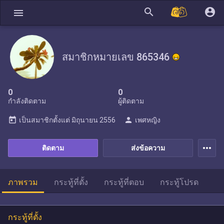
search
account_circle
menu
สมาชิกหมายเลข 865346
0
0
กำลังติดตาม
ผู้ติดตาม
today
person
เป็นสมาชิกตั้งแต่
มิถุนายน 2556
เพศหญิง
more_horiz
ติดตาม
ส่งข้อความ
ภาพรวม
กระทู้ที่ตั้ง
กระทู้ที่ตอบ
กระทู้โปรด
กระทู้ที่ตั้ง