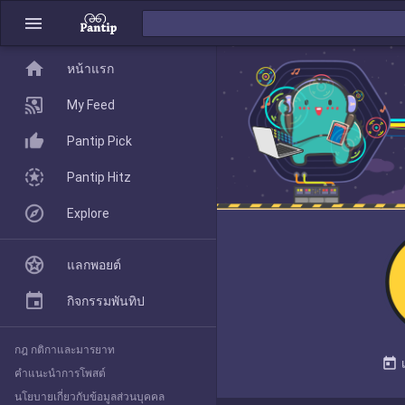
menu
home
home
หน้าแรก
หน้าแรก
My Feed
Pantip Pick
My Feed
Pantip Hitz
Explore
Pantip Pick
แลกพอยต์
Pantip Hitz
กิจกรรมพันทิป
กฎ กติกาและมารยาท
Explore
today
คำแนะนำการโพสต์
นโยบายเกี่ยวกับข้อมูลส่วนบุคคล