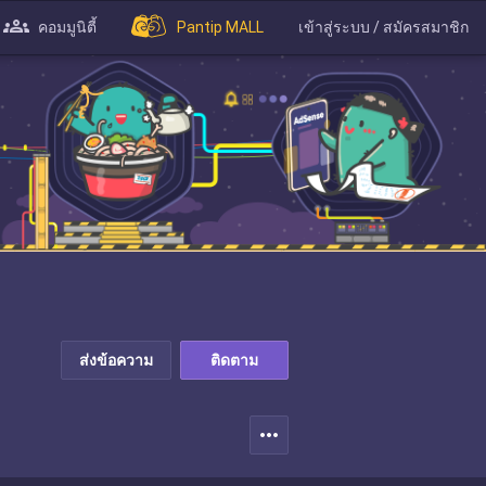
คอมมูนิตี้
Pantip MALL
เข้าสู่ระบบ / สมัครสมาชิก
ส่งข้อความ
ติดตาม
more_horiz