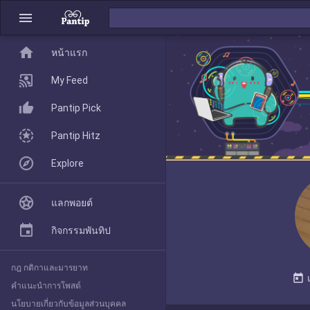
menu
home
home
หน้าแรก
หน้าแรก
My Feed
Pantip Pick
My Feed
Pantip Hitz
Explore
Pantip Pick
แลกพอยต์
Pantip Hitz
กิจกรรมพันทิป
กฎ กติกาและมารยาท
Explore
today
คำแนะนำการโพสต์
นโยบายเกี่ยวกับข้อมูลส่วนบุคคล