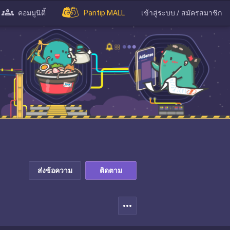
คอมมูนิตี้
Pantip MALL
เข้าสู่ระบบ / สมัครสมาชิก
ส่งข้อความ
ติดตาม
more_horiz