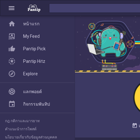
menu
home
home
หน้าแรก
หน้าแรก
My Feed
Pantip Pick
My Feed
Pantip Hitz
Explore
Pantip Pick
แลกพอยต์
Pantip Hitz
กิจกรรมพันทิป
กฎ กติกาและมารยาท
Explore
today
คำแนะนำการโพสต์
นโยบายเกี่ยวกับข้อมูลส่วนบุคคล