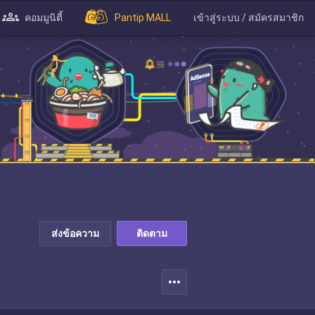
คอมมูนิตี้
Pantip MALL
เข้าสู่ระบบ / สมัครสมาชิก
ส่งข้อความ
ติดตาม
more_horiz