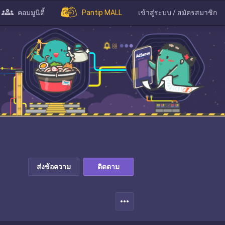
คอมมูนิตี้
Pantip MALL
เข้าสู่ระบบ / สมัครสมาชิก
ส่งข้อความ
ติดตาม
more_horiz