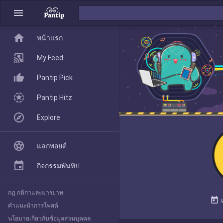
menu
home
home
หน้าแรก
หน้าแรก
My Feed
Pantip Pick
My Feed
Pantip Hitz
Explore
Pantip Pick
แลกพอยต์
Pantip Hitz
กิจกรรมพันทิป
กฎ กติกาและมารยาท
Explore
today
คำแนะนำการโพสต์
นโยบายเกี่ยวกับข้อมูลส่วนบุคคล