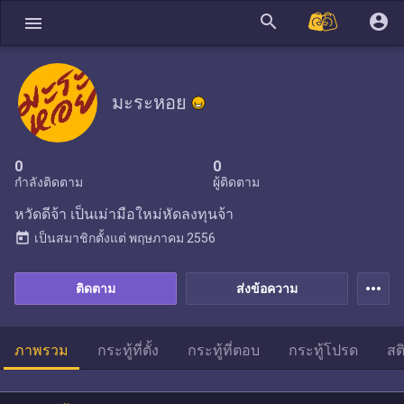
search
account_circle
menu
มะระหอย
0
0
กำลังติดตาม
ผู้ติดตาม
หวัดดีจ้า เป็นเม่ามือใหม่หัดลงทุนจ้า
today
เป็นสมาชิกตั้งแต่
พฤษภาคม 2556
more_horiz
ติดตาม
ส่งข้อความ
ภาพรวม
กระทู้ที่ตั้ง
กระทู้ที่ตอบ
กระทู้โปรด
สต