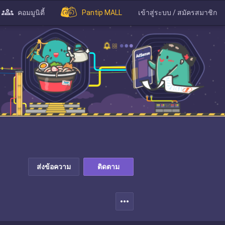
คอมมูนิตี้
Pantip MALL
เข้าสู่ระบบ / สมัครสมาชิก
ส่งข้อความ
ติดตาม
more_horiz