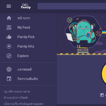
menu
home
home
หน้าแรก
หน้าแรก
My Feed
Pantip Pick
My Feed
Pantip Hitz
Explore
Pantip Pick
แลกพอยต์
Pantip Hitz
กิจกรรมพันทิป
กฎ กติกาและมารยาท
Explore
today
คำแนะนำการโพสต์
นโยบายเกี่ยวกับข้อมูลส่วนบุคคล