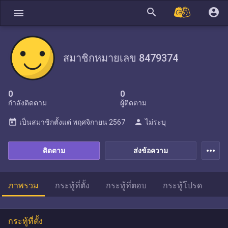
search
account_circle
menu
สมาชิกหมายเลข 8479374
0
0
กำลังติดตาม
ผู้ติดตาม
today
person
เป็นสมาชิกตั้งแต่
พฤศจิกายน 2567
ไม่ระบุ
more_horiz
ติดตาม
ส่งข้อความ
ภาพรวม
กระทู้ที่ตั้ง
กระทู้ที่ตอบ
กระทู้โปรด
กระทู้ที่ตั้ง