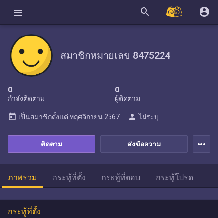
search
account_circle
menu
สมาชิกหมายเลข 8475224
0
0
กำลังติดตาม
ผู้ติดตาม
today
person
เป็นสมาชิกตั้งแต่
พฤศจิกายน 2567
ไม่ระบุ
more_horiz
ติดตาม
ส่งข้อความ
ภาพรวม
กระทู้ที่ตั้ง
กระทู้ที่ตอบ
กระทู้โปรด
กระทู้ที่ตั้ง