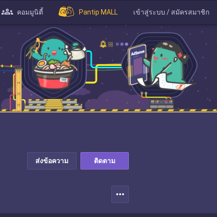
คอมมูนิตี้
Pantip MALL
เข้าสู่ระบบ / สมัครสมาชิก
ส่งข้อความ
ติดตาม
more_horiz