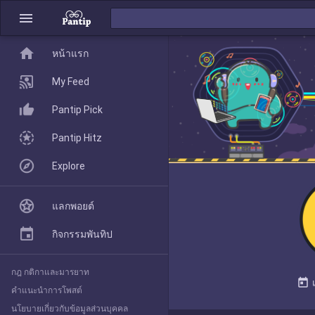
menu
home
home
หน้าแรก
หน้าแรก
My Feed
Pantip Pick
My Feed
Pantip Hitz
Explore
Pantip Pick
แลกพอยต์
Pantip Hitz
กิจกรรมพันทิป
กฎ กติกาและมารยาท
Explore
today
คำแนะนำการโพสต์
นโยบายเกี่ยวกับข้อมูลส่วนบุคคล