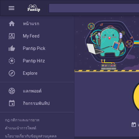
menu
home
home
หน้าแรก
หน้าแรก
My Feed
Pantip Pick
My Feed
Pantip Hitz
Explore
Pantip Pick
แลกพอยต์
Pantip Hitz
กิจกรรมพันทิป
กฎ กติกาและมารยาท
Explore
today
คำแนะนำการโพสต์
นโยบายเกี่ยวกับข้อมูลส่วนบุคคล