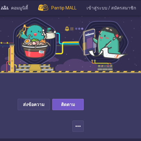
คอมมูนิตี้
Pantip MALL
เข้าสู่ระบบ / สมัครสมาชิก
ส่งข้อความ
ติดตาม
more_horiz