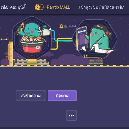
คอมมูนิตี้
Pantip MALL
เข้าสู่ระบบ / สมัครสมาชิก
ส่งข้อความ
ติดตาม
more_horiz