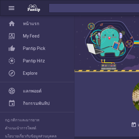
menu
home
home
หน้าแรก
หน้าแรก
My Feed
Pantip Pick
My Feed
Pantip Hitz
Explore
Pantip Pick
แลกพอยต์
Pantip Hitz
กิจกรรมพันทิป
กฎ กติกาและมารยาท
Explore
today
คำแนะนำการโพสต์
นโยบายเกี่ยวกับข้อมูลส่วนบุคคล