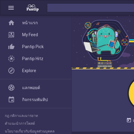
menu
home
home
หน้าแรก
หน้าแรก
My Feed
Pantip Pick
My Feed
Pantip Hitz
Explore
Pantip Pick
แลกพอยต์
Pantip Hitz
กิจกรรมพันทิป
กฎ กติกาและมารยาท
Explore
today
คำแนะนำการโพสต์
นโยบายเกี่ยวกับข้อมูลส่วนบุคคล