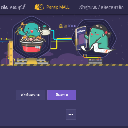
คอมมูนิตี้
Pantip MALL
เข้าสู่ระบบ / สมัครสมาชิก
ส่งข้อความ
ติดตาม
more_horiz