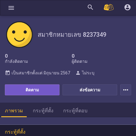
search
account_circle
menu
สมาชิกหมายเลข 8237349
0
0
กำลังติดตาม
ผู้ติดตาม
today
person
เป็นสมาชิกตั้งแต่
มิถุนายน 2567
ไม่ระบุ
more_horiz
ติดตาม
ส่งข้อความ
ภาพรวม
กระทู้ที่ตั้ง
กระทู้ที่ตอบ
กระทู้ที่ตั้ง