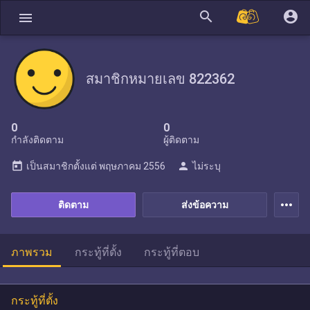
search
account_circle
menu
สมาชิกหมายเลข 822362
0
0
กำลังติดตาม
ผู้ติดตาม
today
person
เป็นสมาชิกตั้งแต่
พฤษภาคม 2556
ไม่ระบุ
more_horiz
ติดตาม
ส่งข้อความ
ภาพรวม
กระทู้ที่ตั้ง
กระทู้ที่ตอบ
กระทู้ที่ตั้ง