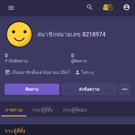
search
account_circle
menu
สมาชิกหมายเลข 8218974
0
0
กำลังติดตาม
ผู้ติดตาม
today
person
เป็นสมาชิกตั้งแต่
มิถุนายน 2567
ไม่ระบุ
more_horiz
ติดตาม
ส่งข้อความ
ภาพรวม
กระทู้ที่ตั้ง
กระทู้ที่ตอบ
กระทู้ที่ตั้ง