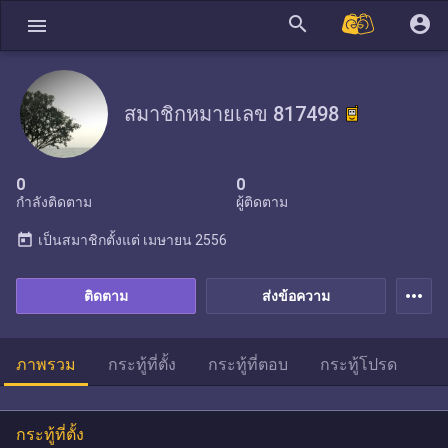
search
account_circle
menu
สมาชิกหมายเลข 817498
0
0
กำลังติดตาม
ผู้ติดตาม
today
เป็นสมาชิกตั้งแต่
เมษายน 2556
more_horiz
ติดตาม
ส่งข้อความ
ภาพรวม
กระทู้ที่ตั้ง
กระทู้ที่ตอบ
กระทู้โปรด
กระทู้ที่ตั้ง