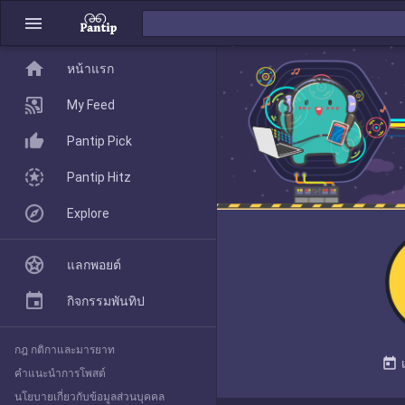
menu
home
home
หน้าแรก
หน้าแรก
My Feed
Pantip Pick
My Feed
Pantip Hitz
Explore
Pantip Pick
แลกพอยต์
Pantip Hitz
กิจกรรมพันทิป
กฎ กติกาและมารยาท
Explore
today
คำแนะนำการโพสต์
นโยบายเกี่ยวกับข้อมูลส่วนบุคคล