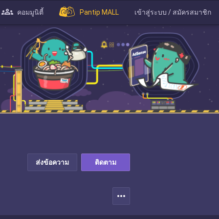
คอมมูนิตี้
Pantip MALL
เข้าสู่ระบบ / สมัครสมาชิก
ส่งข้อความ
ติดตาม
more_horiz