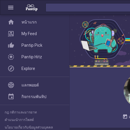
menu
home
home
หน้าแรก
หน้าแรก
My Feed
Pantip Pick
My Feed
Pantip Hitz
Explore
Pantip Pick
แลกพอยต์
Pantip Hitz
กิจกรรมพันทิป
กฎ กติกาและมารยาท
Explore
today
คำแนะนำการโพสต์
นโยบายเกี่ยวกับข้อมูลส่วนบุคคล