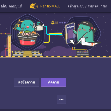
คอมมูนิตี้
Pantip MALL
เข้าสู่ระบบ / สมัครสมาชิก
ส่งข้อความ
ติดตาม
more_horiz