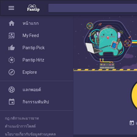
menu
home
home
หน้าแรก
หน้าแรก
My Feed
Pantip Pick
My Feed
Pantip Hitz
Explore
Pantip Pick
แลกพอยต์
Pantip Hitz
กิจกรรมพันทิป
กฎ กติกาและมารยาท
Explore
today
คำแนะนำการโพสต์
นโยบายเกี่ยวกับข้อมูลส่วนบุคคล