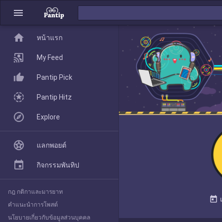
menu
home
home
หน้าแรก
หน้าแรก
My Feed
Pantip Pick
My Feed
Pantip Hitz
Explore
Pantip Pick
แลกพอยต์
Pantip Hitz
กิจกรรมพันทิป
กฎ กติกาและมารยาท
Explore
today
คำแนะนำการโพสต์
นโยบายเกี่ยวกับข้อมูลส่วนบุคคล