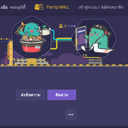
คอมมูนิตี้
Pantip MALL
เข้าสู่ระบบ / สมัครสมาชิก
ส่งข้อความ
ติดตาม
more_horiz