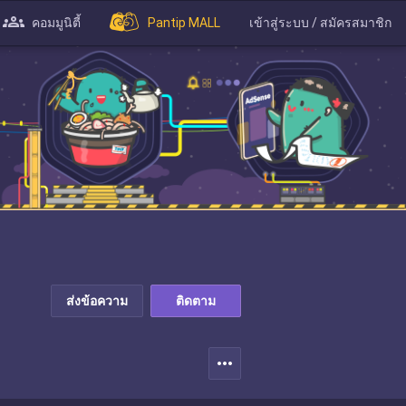
คอมมูนิตี้
Pantip MALL
เข้าสู่ระบบ / สมัครสมาชิก
ส่งข้อความ
ติดตาม
more_horiz