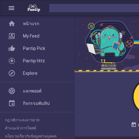
menu
home
home
หน้าแรก
หน้าแรก
My Feed
Pantip Pick
My Feed
Pantip Hitz
Explore
Pantip Pick
แลกพอยต์
Pantip Hitz
กิจกรรมพันทิป
กฎ กติกาและมารยาท
Explore
today
คำแนะนำการโพสต์
นโยบายเกี่ยวกับข้อมูลส่วนบุคคล