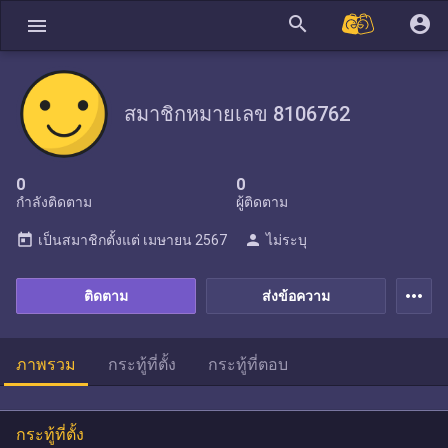
search
account_circle
menu
สมาชิกหมายเลข 8106762
0
0
กำลังติดตาม
ผู้ติดตาม
today
person
เป็นสมาชิกตั้งแต่
เมษายน 2567
ไม่ระบุ
more_horiz
ติดตาม
ส่งข้อความ
ภาพรวม
กระทู้ที่ตั้ง
กระทู้ที่ตอบ
กระทู้ที่ตั้ง