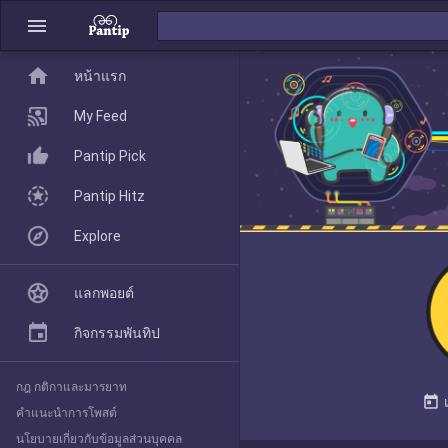
menu
home
home
หน้าแรก
หน้าแรก
My Feed
Pantip Pick
My Feed
Pantip Hitz
Explore
Pantip Pick
แลกพอยต์
Pantip Hitz
กิจกรรมพันทิป
กฎ กติกาและมารยาท
Explore
today
คำแนะนำการโพสต์
นโยบายเกี่ยวกับข้อมูลส่วนบุคคล