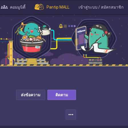
คอมมูนิตี้
Pantip MALL
เข้าสู่ระบบ / สมัครสมาชิก
ส่งข้อความ
ติดตาม
more_horiz