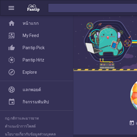
menu
home
home
หน้าแรก
หน้าแรก
My Feed
Pantip Pick
My Feed
Pantip Hitz
Explore
Pantip Pick
แลกพอยต์
Pantip Hitz
กิจกรรมพันทิป
กฎ กติกาและมารยาท
Explore
today
คำแนะนำการโพสต์
นโยบายเกี่ยวกับข้อมูลส่วนบุคคล