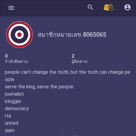
search
account_circle
menu
สมาชิกหมายเลข 8065065
0
2
กำลังติดตาม
ผู้ติดตาม
people can’t change the truth, but the truth can change pe
ople.
serve the king, serve the people.
journalist
blogger
democracy
rta
united
siam