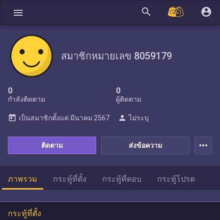
search
account_circle
menu
สมาชิกหมายเลข 8059179
0
0
กำลังติดตาม
ผู้ติดตาม
today
person
เป็นสมาชิกตั้งแต่
มีนาคม 2567
ไม่ระบุ
more_horiz
ติดตาม
ส่งข้อความ
ภาพรวม
กระทู้ที่ตั้ง
กระทู้ที่ตอบ
กระทู้โปรด
กระทู้ที่ตั้ง