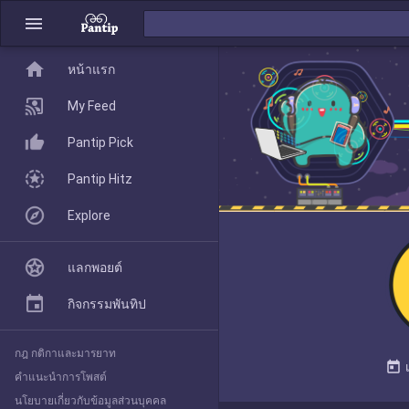
menu
home
home
หน้าแรก
หน้าแรก
My Feed
Pantip Pick
My Feed
Pantip Hitz
Explore
Pantip Pick
แลกพอยต์
Pantip Hitz
กิจกรรมพันทิป
กฎ กติกาและมารยาท
Explore
today
คำแนะนำการโพสต์
นโยบายเกี่ยวกับข้อมูลส่วนบุคคล