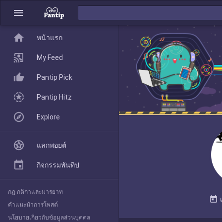
menu
home
home
หน้าแรก
หน้าแรก
My Feed
Pantip Pick
My Feed
Pantip Hitz
Explore
Pantip Pick
แลกพอยต์
Pantip Hitz
กิจกรรมพันทิป
กฎ กติกาและมารยาท
Explore
today
คำแนะนำการโพสต์
นโยบายเกี่ยวกับข้อมูลส่วนบุคคล