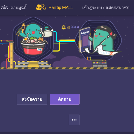
คอมมูนิตี้
Pantip MALL
เข้าสู่ระบบ / สมัครสมาชิก
ส่งข้อความ
ติดตาม
more_horiz