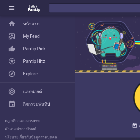
menu
home
home
หน้าแรก
หน้าแรก
My Feed
Pantip Pick
My Feed
Pantip Hitz
Explore
Pantip Pick
แลกพอยต์
Pantip Hitz
กิจกรรมพันทิป
กฎ กติกาและมารยาท
Explore
today
คำแนะนำการโพสต์
นโยบายเกี่ยวกับข้อมูลส่วนบุคคล