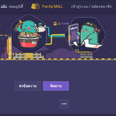
คอมมูนิตี้
Pantip MALL
เข้าสู่ระบบ / สมัครสมาชิก
ส่งข้อความ
ติดตาม
more_horiz