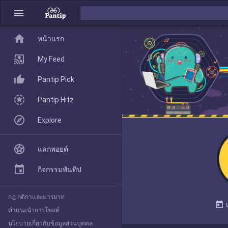
menu
home
home
หน้าแรก
หน้าแรก
My Feed
Pantip Pick
My Feed
Pantip Hitz
Explore
Pantip Pick
แลกพอยต์
Pantip Hitz
กิจกรรมพันทิป
กฎ กติกาและมารยาท
Explore
today
คำแนะนำการโพสต์
นโยบายเกี่ยวกับข้อมูลส่วนบุคคล