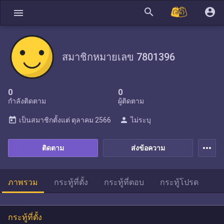
search
account_circle
menu
สมาชิกหมายเลข 7801396
0
0
กำลังติดตาม
ผู้ติดตาม
today
person
เป็นสมาชิกตั้งแต่
ตุลาคม 2566
ไม่ระบุ
more_horiz
ติดตาม
ส่งข้อความ
ภาพรวม
กระทู้ที่ตั้ง
กระทู้ที่ตอบ
กระทู้โปรด
กระทู้ที่ตั้ง