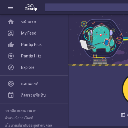
menu
home
home
หน้าแรก
หน้าแรก
My Feed
Pantip Pick
My Feed
Pantip Hitz
Explore
Pantip Pick
แลกพอยต์
Pantip Hitz
กิจกรรมพันทิป
กฎ กติกาและมารยาท
Explore
today
คำแนะนำการโพสต์
นโยบายเกี่ยวกับข้อมูลส่วนบุคคล