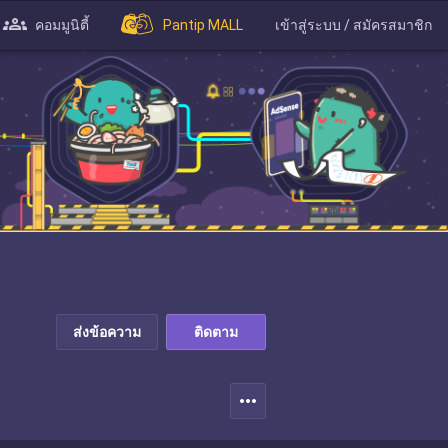
คอมมูนิตี้
Pantip MALL
เข้าสู่ระบบ / สมัครสมาชิก
ส่งข้อความ
ติดตาม
more_horiz